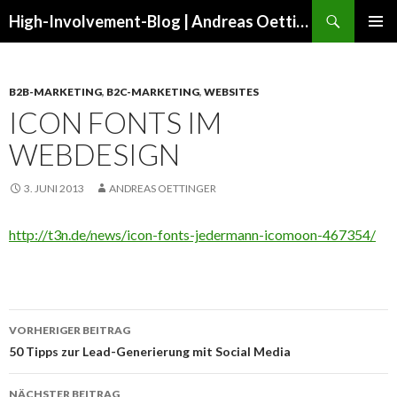
Suchen
High-Involvement-Blog | Andreas Oettinger
ZUM
PRIMÄR
INHALT
MENÜ
SPRINGEN
B2B-MARKETING
,
B2C-MARKETING
,
WEBSITES
ICON FONTS IM
WEBDESIGN
3. JUNI 2013
ANDREAS OETTINGER
http://t3n.de/news/icon-fonts-jedermann-icomoon-467354/
Beitrags-
VORHERIGER BEITRAG
Navigation
50 Tipps zur Lead-Generierung mit Social Media
NÄCHSTER BEITRAG