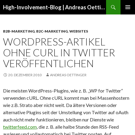
Suchen
High-Involvement-Blog | Andreas Oettinger
ZUM
PRIMÄR
INHALT
MENÜ
SPRINGEN
B2B-MARKETING
,
B2C-MARKETING
,
WEBSITES
WORDPRESS-ARTIKEL
OHNE CURL IN TWITTER
VERÖFFENTLICHEN
20. DEZEMBER 2010
ANDREAS OETTINGER
Die meisten WordPress-Plugins, wie z. B. „WP for Twitter“
verwenden cURL. Ohne cURL kommt man bei Massenhostern
wie z.B. Strato aber nicht weit. Da ältere Versionen oder
alternative Plugins seit der Umstellung von Twitter auf oAuth
auch nicht mehr funktionieren, bleiben nur Dienste wie
twitterfeed.com
, die z. B. alle halbe Stunde den RSS-Feed
auslesen und vollautomatisch bei Twitter posten. Auf