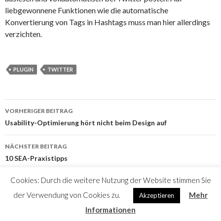
liebgewonnene Funktionen wie die automatische
Konvertierung von Tags in Hashtags muss man hier allerdings
verzichten.
PLUGIN
TWITTER
Beitrags-
VORHERIGER BEITRAG
Navigation
Usability-Optimierung hört nicht beim Design auf
NÄCHSTER BEITRAG
10 SEA-Praxistipps
Cookies: Durch die weitere Nutzung der Website stimmen Sie
der Verwendung von Cookies zu.
Mehr
Akzeptieren
Stolz präsentiert von WordPress
Informationen