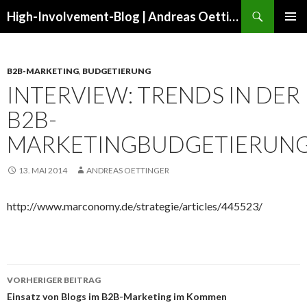
Suchen
High-Involvement-Blog | Andreas Oettinger
ZUM
PRIMÄR
INHALT
MENÜ
SPRINGEN
B2B-MARKETING
,
BUDGETIERUNG
INTERVIEW: TRENDS IN DER
B2B-
MARKETINGBUDGETIERUN
13. MAI 2014
ANDREAS OETTINGER
http://www.marconomy.de/strategie/articles/445523/
Beitrags-
VORHERIGER BEITRAG
Navigation
Einsatz von Blogs im B2B-Marketing im Kommen