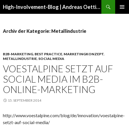
Suchen
High-Involvement-Blog | Andreas Oettinger
ZUM
PRIMÄR
INHALT
MENÜ
SPRINGEN
Archiv der Kategorie: Metallindustrie
B2B-MARKETING
,
BEST PRACTICE
,
MARKETINGKONZEPT
,
METALLINDUSTRIE
,
SOCIAL MEDIA
VOESTALPINE SETZT AUF
SOCIAL MEDIA IM B2B-
ONLINE-MARKETING
15. SEPTEMBER 2014
http://www.voestalpine.com/blog/de/innovation/voestalpine-
setzt-auf-social-media/