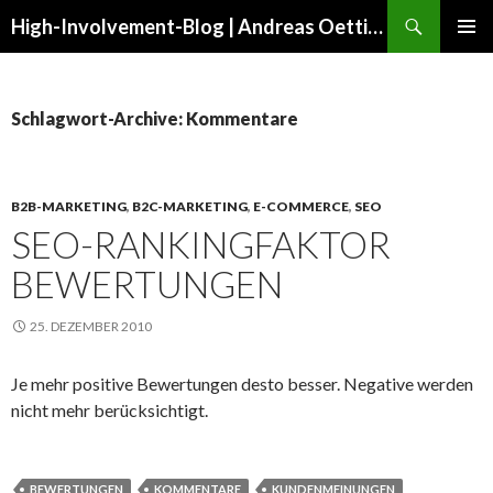
Suchen
High-Involvement-Blog | Andreas Oettinger
ZUM
PRIMÄR
INHALT
MENÜ
SPRINGEN
Schlagwort-Archive: Kommentare
B2B-MARKETING
,
B2C-MARKETING
,
E-COMMERCE
,
SEO
SEO-RANKINGFAKTOR
BEWERTUNGEN
25. DEZEMBER 2010
Je mehr positive Bewertungen desto besser. Negative werden
nicht mehr berücksichtigt.
BEWERTUNGEN
KOMMENTARE
KUNDENMEINUNGEN