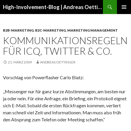
Suchen
High-Involvement-Blog | Andreas Oettinger
ZUM
PRIMÄR
INHALT
MENÜ
SPRINGEN
B2B-MARKETING
,
B2C-MARKETING
,
MARKETING MANAGEMENT
KOMMUNIKATIONSREGELN
FÜR ICQ, TWITTER & CO.
21. MÄRZ 2009
ANDREAS OETTINGER
Vorschlag von Powerflasher Carlo Blatz:
„Messenger nur für ganz kurze Abstimmungen, am besten nur
ja oder nein. Für eine Anfrage, ein Briefing, ein Protokoll eignet
sich E-Mail. Sobald die ersten Rückfragen kommen, verliert
man schnell viel Zeit und Informationen. Man muss also früh
den Absprung zum Telefon oder Meeting schaffen.“