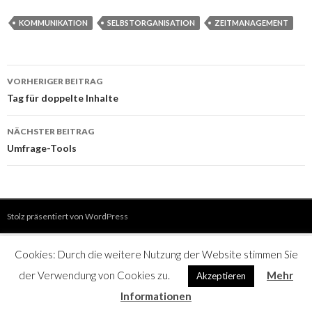
KOMMUNIKATION
SELBSTORGANISATION
ZEITMANAGEMENT
Beitrags-
VORHERIGER BEITRAG
Navigation
Tag für doppelte Inhalte
NÄCHSTER BEITRAG
Umfrage-Tools
Stolz präsentiert von WordPress
Cookies: Durch die weitere Nutzung der Website stimmen Sie
der Verwendung von Cookies zu.
Mehr
Akzeptieren
Informationen