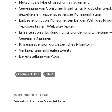
Nutzung als Marktforschungsinstrument
Gewinnung von Consumer Insights für Produktentwick
gezielte zielgruppenspezifische Kommunikation
Einbeziehung von Konsumenten bei der Wahl des Pro
Textbausteinen, Website-Texten
Erfragen von z. B. Kündigungsgründen und Einleitung v
Gegenmaßnahmen
Krisenprävention durch tägliches Monitoring
Verknüpfung mit realen Events
Bereitstellung von Apps
EINSATZFELDER
SMM
Beitrags-
VORHERIGER BEITRAG
Navigation
Social-Buttons in Newslettern