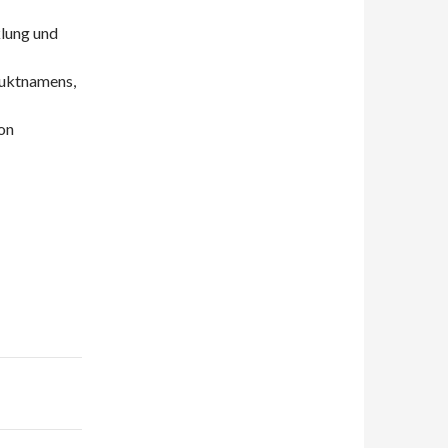
lung und
duktnamens,
on