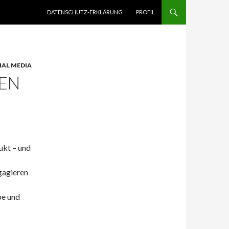
ZUM INHALT SPRINGEN
DATENSCHUTZ-ERKLÄRUNG
PROFIL
IAL MEDIA
IEN
ukt – und
gagieren
pe und