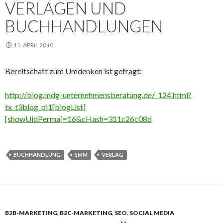
VERLAGEN UND
BUCHHANDLUNGEN
11. APRIL 2010
Bereitschaft zum Umdenken ist gefragt:
http://blog.mdg-unternehmensberatung.de/_124.html?
tx_t3blog_pi1[blogList]
[showUidPerma]=16&cHash=311c26c08d
BUCHHANDLUNG
SMM
VERLAG
B2B-MARKETING
,
B2C-MARKETING
,
SEO
,
SOCIAL MEDIA