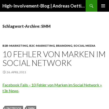
Suchen
High-Involvement-Blog | Andreas Oettinger
ZUM
PRIMÄR
INHALT
MENÜ
SPRINGEN
Schlagwort-Archive: SMM
B2B-MARKETING
,
B2C-MARKETING
,
BRANDING
,
SOCIAL MEDIA
10 FEHLER VON MARKEN IM
SOCIAL NETWORK
26. APRIL 2011
Facebook Fails – 10 Fehler von Marken im Social Network »
t3n News
.
FACEBOOK
SMM