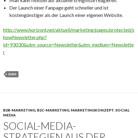
Man kann flexibel auf aktuelle Ereignisse reagieren.
Der Launch einer Fanpage geht schneller und ist
kostengünstiger als der Launch einer eigenen Website.
http://www.horizont.net/aktuell/marketing/pages/protected/s
howNewsletter.php?
id=93030&utm_source=Newsletter&utm_medium=Newslette
r
SMM
B2B-MARKETING
,
B2C-MARKETING
,
MARKETINGKONZEPT
,
SOCIAL
MEDIA
SOCIAL-MEDIA-
STRATEGIEN AUS DER