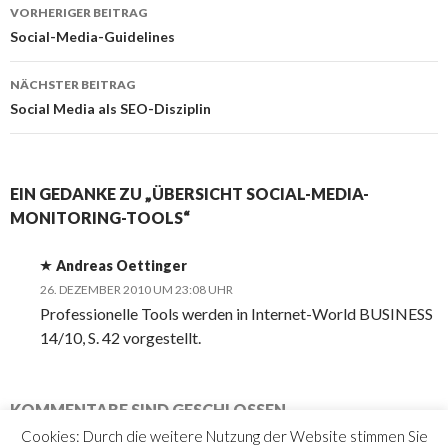
Beitrags-
VORHERIGER BEITRAG
Navigation
Social-Media-Guidelines
NÄCHSTER BEITRAG
Social Media als SEO-Disziplin
EIN GEDANKE ZU „ÜBERSICHT SOCIAL-MEDIA-
MONITORING-TOOLS“
Andreas Oettinger
26. DEZEMBER 2010 UM 23:08 UHR
Professionelle Tools werden in Internet-World BUSINESS
14/10, S. 42 vorgestellt.
KOMMENTARE SIND GESCHLOSSEN.
Cookies: Durch die weitere Nutzung der Website stimmen Sie