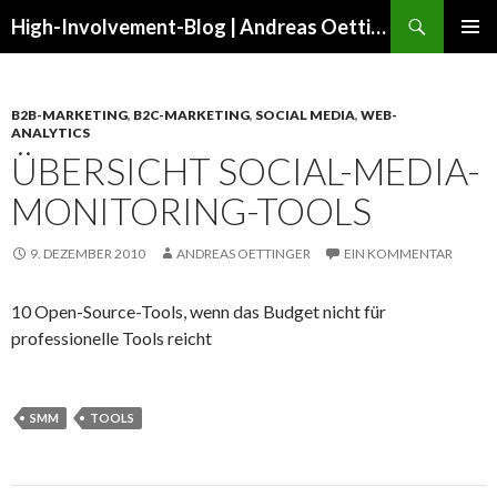
Suchen
High-Involvement-Blog | Andreas Oettinger
ZUM
PRIMÄR
INHALT
MENÜ
SPRINGEN
B2B-MARKETING
,
B2C-MARKETING
,
SOCIAL MEDIA
,
WEB-
ANALYTICS
ÜBERSICHT SOCIAL-MEDIA-
MONITORING-TOOLS
9. DEZEMBER 2010
ANDREAS OETTINGER
EIN KOMMENTAR
10 Open-Source-Tools, wenn das Budget nicht für
professionelle Tools reicht
SMM
TOOLS