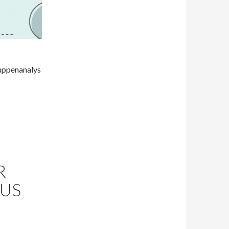
uppenanalys
R
US