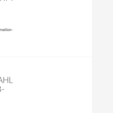
rmation-
AHL
B-