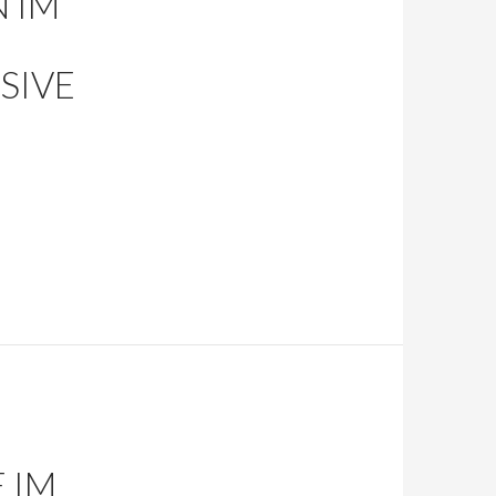
 IM
SIVE
 IM