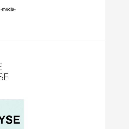
l-media-
E
SE