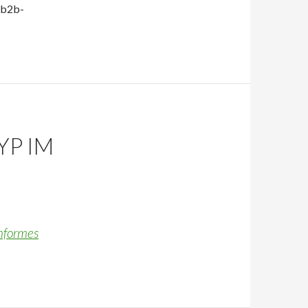
/b2b-
YP IM
G
onformes