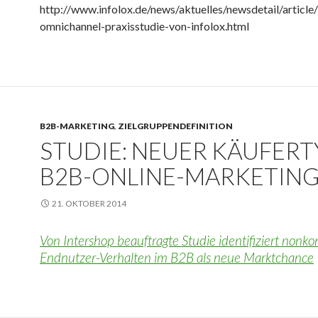
http://www.infolox.de/news/aktuelles/newsdetail/article
omnichannel-praxisstudie-von-infolox.html
B2B-MARKETING
,
ZIELGRUPPENDEFINITION
STUDIE: NEUER KÄUFERT
B2B-ONLINE-MARKETIN
21. OKTOBER 2014
Von Intershop beauftragte Studie identifiziert nonk
Endnutzer-Verhalten im B2B als neue Marktchance