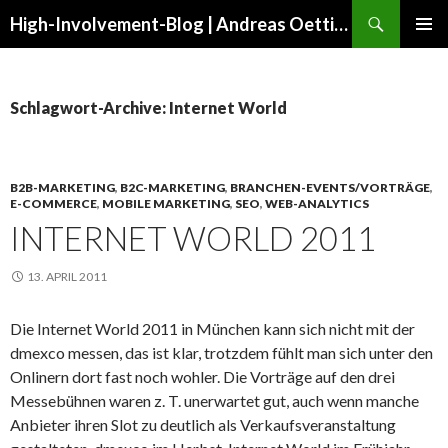
Suchen
High-Involvement-Blog | Andreas Oettinger
ZUM
PRIMÄR
INHALT
MENÜ
SPRINGEN
Schlagwort-Archive: Internet World
B2B-MARKETING
,
B2C-MARKETING
,
BRANCHEN-EVENTS/VORTRÄGE
,
E-COMMERCE
,
MOBILE MARKETING
,
SEO
,
WEB-ANALYTICS
INTERNET WORLD 2011
13. APRIL 2011
Die Internet World 2011 in München kann sich nicht mit der
dmexco messen, das ist klar, trotzdem fühlt man sich unter den
Onlinern dort fast noch wohler. Die Vorträge auf den drei
Messebühnen waren z. T. unerwartet gut, auch wenn manche
Anbieter ihren Slot zu deutlich als Verkaufsveranstaltung